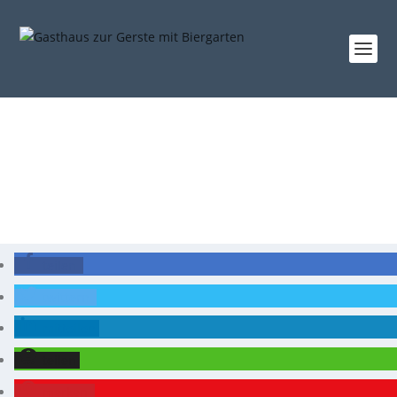
teilen
twittern
mitteilen
teilen
merken