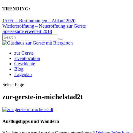
TRENDING:
15.05. – Bestimmungen – Ablauf 2020
Wiedereröffnung – Neueröffnung zur Gerste
Speisekarte erweitert 2018
zur Gerste
Eventlocation
Geschichte
Blog
Lageplan
Select Page
zur-gerste-in-michelstad2t
Ausflugstipps und Wandern
Was kann man rund um die Gerste unternehmen?
Weitere Infos hier