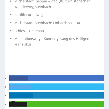
Michelstadt: Geopark-Pfad „Kulturhistorischer
Wanderweg Steinbach
Basilika-Rundweg
Michelstadt-Steinbach: Einhardsbasilika
Schloss Fürstenau
Meditationsweg – Sonnengesang des Heiligen
Franziskus
teilen
twittern
mitteilen
teilen