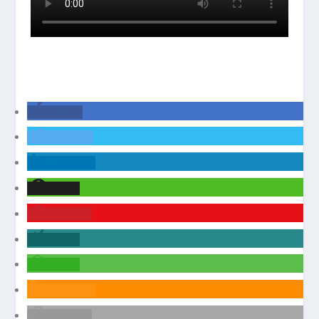
teilen
twittern
mitteilen
teilen
merken
teilen
teilen
RSS-feed
drucken