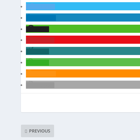
twittern
mitteilen
teilen
merken
teilen
teilen
RSS-feed
drucken
PREVIOUS